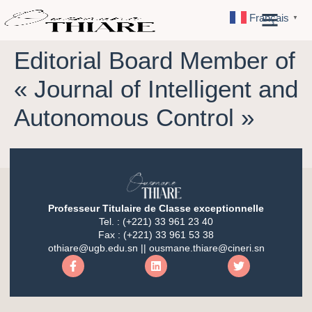
Français
▼
Editorial Board Member of
« Journal of Intelligent and
Autonomous Control »
Professeur Titulaire de Classe exceptionnelle
Tel. : (+221) 33 961 23 40
Fax : (+221) 33 961 53 38
othiare@ugb.edu.sn || ousmane.thiare@cineri.sn