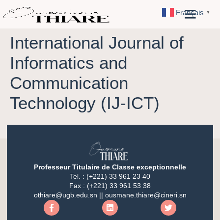
Français
▼
International Journal of
Informatics and
Communication
Technology (IJ-ICT)
Professeur Titulaire de Classe exceptionnelle
Tel. : (+221) 33 961 23 40
Fax : (+221) 33 961 53 38
othiare@ugb.edu.sn || ousmane.thiare@cineri.sn