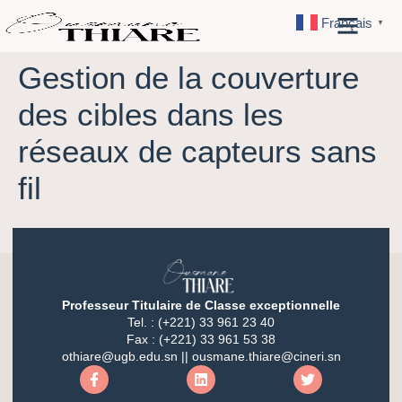
Français
▼
Gestion de la couverture
des cibles dans les
réseaux de capteurs sans
fil
Professeur Titulaire de Classe exceptionnelle
Tel. : (+221) 33 961 23 40
Fax : (+221) 33 961 53 38
othiare@ugb.edu.sn || ousmane.thiare@cineri.sn