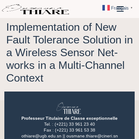
Français
▼
Implementation of New
Fault Tolerance Solution in
a Wireless Sensor Net-
works in a Multi-Channel
Context
Professeur Titulaire de Classe exceptionnelle
Tel. : (+221) 33 961 23 40
Fax : (+221) 33 961 53 38
othiare@ugb.edu.sn || ousmane.thiare@cineri.sn