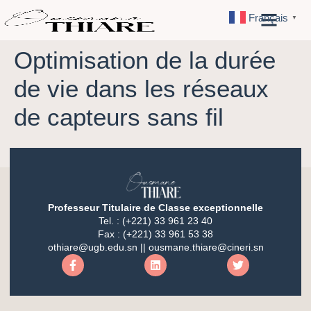
Français
▼
Optimisation de la durée
de vie dans les réseaux
de capteurs sans fil
Professeur Titulaire de Classe exceptionnelle
Tel. : (+221) 33 961 23 40
Fax : (+221) 33 961 53 38
othiare@ugb.edu.sn || ousmane.thiare@cineri.sn