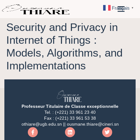
Français
▼
Security and Privacy in
Internet of Things :
Models, Algorithms, and
Implementations
Professeur Titulaire de Classe exceptionnelle
Tel. : (+221) 33 961 23 40
Fax : (+221) 33 961 53 38
othiare@ugb.edu.sn || ousmane.thiare@cineri.sn