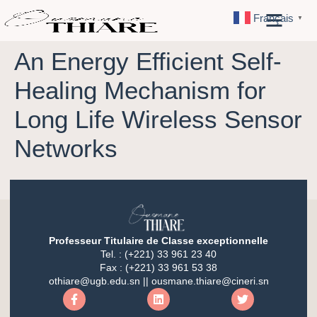
Français
▼
An Energy Efficient Self-
Healing Mechanism for
Long Life Wireless Sensor
Networks
Professeur Titulaire de Classe exceptionnelle
Tel. : (+221) 33 961 23 40
Fax : (+221) 33 961 53 38
othiare@ugb.edu.sn || ousmane.thiare@cineri.sn