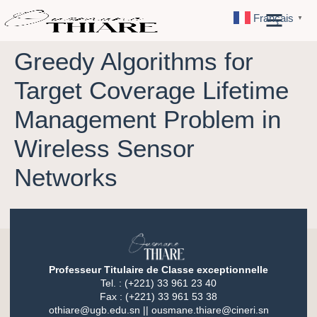
Français
▼
Greedy Algorithms for
Target Coverage Lifetime
Management Problem in
Wireless Sensor
Networks
Professeur Titulaire de Classe exceptionnelle
Tel. : (+221) 33 961 23 40
Fax : (+221) 33 961 53 38
othiare@ugb.edu.sn || ousmane.thiare@cineri.sn