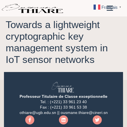
Français
▼
Towards a lightweight
cryptographic key
management system in
IoT sensor networks
Professeur Titulaire de Classe exceptionnelle
Tel. : (+221) 33 961 23 40
Fax : (+221) 33 961 53 38
othiare@ugb.edu.sn || ousmane.thiare@cineri.sn